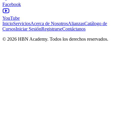
Facebook
YouTube
Inicio
Servicios
Acerca de Nosotros
Alianzas
Catálogo de
Cursos
Iniciar Sesión
Registrarse
Contáctanos
©
2026
HBN Academy. Todos los derechos reservados.